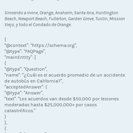
Sirviendo a Irvine, Orange, Anaheim, Santa Ana, Huntington
Beach, Newport Beach, Fullerton, Garden Grove, Tustin, Mission
Viejo, y todo el Condado de Orange.
{
“@context”: “https://schema.org”,
“@type”: “FAQPage”,
“mainEntity”: [
{
“@type”: “Question”,
“name”: “¿Cuál es el acuerdo promedio de un accidente
de autobús en California?”,
“acceptedAnswer”: {
“@type”: “Answer”,
“text”: “Los acuerdos van desde $50,000 por lesiones
moderadas hasta $25,000,000+ por casos
catastróficos.”
}
},
{