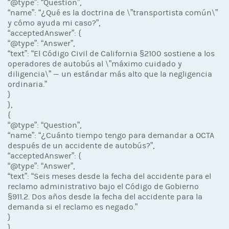
“@type”: “Question”,
“name”: “¿Qué es la doctrina de \”transportista común\”
y cómo ayuda mi caso?”,
“acceptedAnswer”: {
“@type”: “Answer”,
“text”: “El Código Civil de California §2100 sostiene a los
operadores de autobús al \”máximo cuidado y
diligencia\” — un estándar más alto que la negligencia
ordinaria.”
}
},
{
“@type”: “Question”,
“name”: “¿Cuánto tiempo tengo para demandar a OCTA
después de un accidente de autobús?”,
“acceptedAnswer”: {
“@type”: “Answer”,
“text”: “Seis meses desde la fecha del accidente para el
reclamo administrativo bajo el Código de Gobierno
§911.2. Dos años desde la fecha del accidente para la
demanda si el reclamo es negado.”
}
},