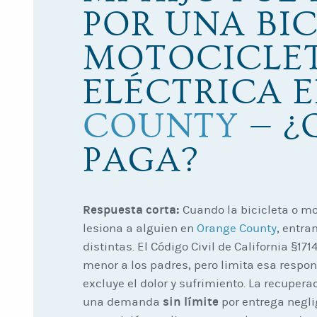
POR UNA BIC
MOTOCICLE
ELÉCTRICA 
COUNTY
— ¿
PAGA?
Respuesta corta:
Cuando la bicicleta o mo
lesiona a alguien en
Orange County
, entra
distintas. El Código Civil de California §17
menor a los padres, pero limita esa respo
excluye el dolor y sufrimiento. La recuper
sin límite
una demanda
por entrega negli