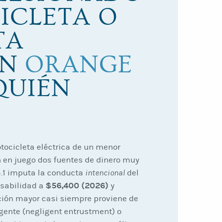
ICLETA O
TA
EN
ORANGE
QUIÉN
tocicleta eléctrica de un menor
n en juego dos fuentes de dinero muy
14.1 imputa la conducta
intencional
del
$56,400 (2026)
nsabilidad a
y
ación mayor casi siempre proviene de
gente (negligent entrustment) o