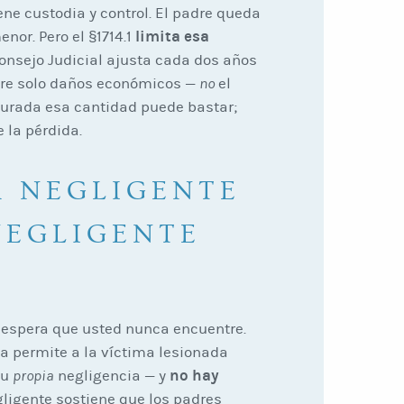
ene custodia y control. El padre queda
limita esa
nor. Pero el §1714.1
Consejo Judicial ajusta cada dos años
cubre solo daños económicos —
no
el
turada esa cantidad puede bastar;
 la pérdida.
A NEGLIGENTE
NEGLIGENTE
 espera que usted nunca encuentre.
nia permite a la víctima lesionada
no hay
su
propia
negligencia — y
ligente sostiene que los padres