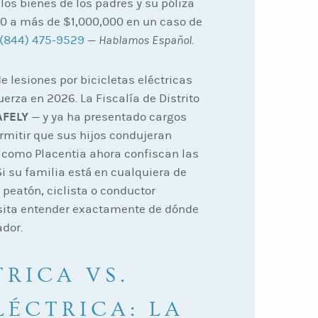
los bienes de los padres y su póliza
00 a más de $1,000,000 en un caso de
(844) 475-9529
—
Hablamos Español
.
de lesiones por bicicletas eléctricas
uerza en 2026. La Fiscalía de Distrito
AFELY
— y ya ha presentado cargos
rmitir que sus hijos condujeran
s como Placentia ahora confiscan las
Si su familia está en cualquiera de
 peatón, ciclista o conductor
sita entender exactamente de dónde
ador.
TRICA VS.
ÉCTRICA: LA