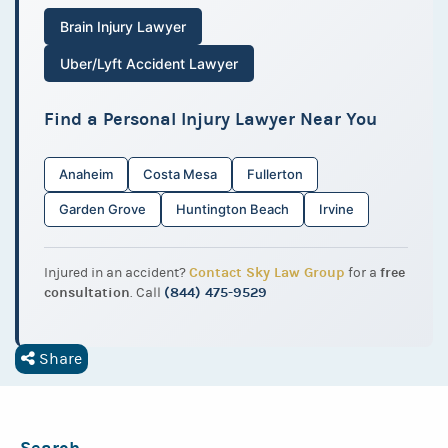
Brain Injury Lawyer
Uber/Lyft Accident Lawyer
Find a Personal Injury Lawyer Near You
Anaheim
Costa Mesa
Fullerton
Garden Grove
Huntington Beach
Irvine
Contact Sky Law Group
free
Injured in an accident?
for a
consultation
(844) 475-9529
. Call
Share