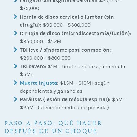
Latigazo con esguince cervical:
$20,000 –
$75,000
Hernia de disco cervical o lumbar (sin
cirugía):
$90,000 – $300,000
Cirugía de disco (microdiscectomía/fusión):
$350,000 – $1.2M
TBI leve / síndrome post-conmoción:
$200,000 – $800,000
TBI severo:
$1M – límite de póliza, a menudo
$5M+
Muerte injusta
:
$1.5M – $10M+ según
dependientes y ganancias
Parálisis (lesión de médula espinal):
$5M –
$25M+ (atención médica de por vida)
PASO A PASO: QUÉ HACER
DESPUÉS DE UN CHOQUE