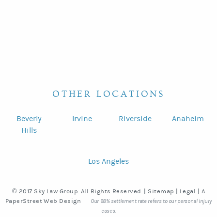
OTHER LOCATIONS
Beverly
Irvine
Riverside
Anaheim
Hills
Los Angeles
© 2017 Sky Law Group. All Rights Reserved. |
Sitemap
|
Legal
|
A
PaperStreet Web Design
Our 98% settlement rate refers to our personal injury
cases.