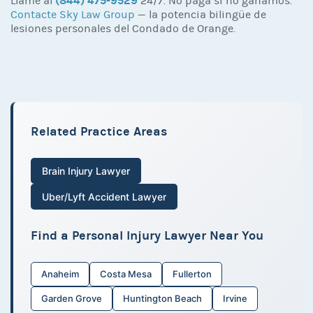
(844) 475-9529
Llame al
24/7. No paga si no ganamos.
Contacte Sky Law Group
— la potencia bilingüe de
lesiones personales del Condado de Orange.
Related Practice Areas
Brain Injury Lawyer
Uber/Lyft Accident Lawyer
Find a Personal Injury Lawyer Near You
Anaheim
Costa Mesa
Fullerton
Garden Grove
Huntington Beach
Irvine