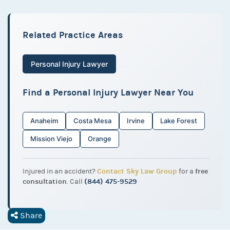
Related Practice Areas
Personal Injury Lawyer
Find a Personal Injury Lawyer Near You
Anaheim
Costa Mesa
Irvine
Lake Forest
Mission Viejo
Orange
Contact Sky Law Group
free
Injured in an accident?
for a
consultation
(844) 475-9529
. Call
Share