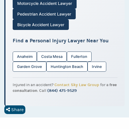
Motorcycle Accident Lawyer
Pedestrian Accident Lawyer
Bicycle Accident Lawyer
Find a Personal Injury Lawyer Near You
Anaheim
Costa Mesa
Fullerton
Garden Grove
Huntington Beach
Irvine
Contact Sky Law Group
free
Injured in an accident?
for a
consultation
(844) 475-9529
. Call
Share