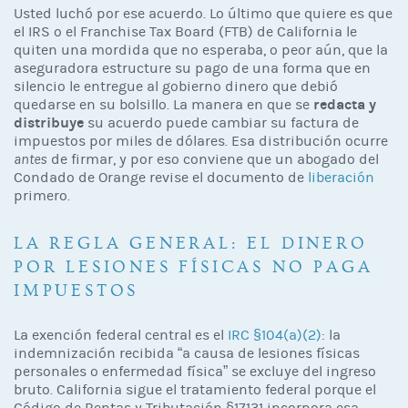
Usted luchó por ese acuerdo. Lo último que quiere es que
el IRS o el Franchise Tax Board (FTB) de California le
quiten una mordida que no esperaba, o peor aún, que la
aseguradora estructure su pago de una forma que en
silencio le entregue al gobierno dinero que debió
redacta y
quedarse en su bolsillo. La manera en que se
distribuye
su acuerdo puede cambiar su factura de
impuestos por miles de dólares. Esa distribución ocurre
antes
de firmar, y por eso conviene que un abogado del
Condado de Orange revise el documento de
liberación
primero.
LA REGLA GENERAL: EL DINERO
POR LESIONES FÍSICAS NO PAGA
IMPUESTOS
La exención federal central es el
IRC §104(a)(2)
: la
indemnización recibida “a causa de lesiones físicas
personales o enfermedad física” se excluye del ingreso
bruto. California sigue el tratamiento federal porque el
Código de Rentas y Tributación §17131 incorpora esa