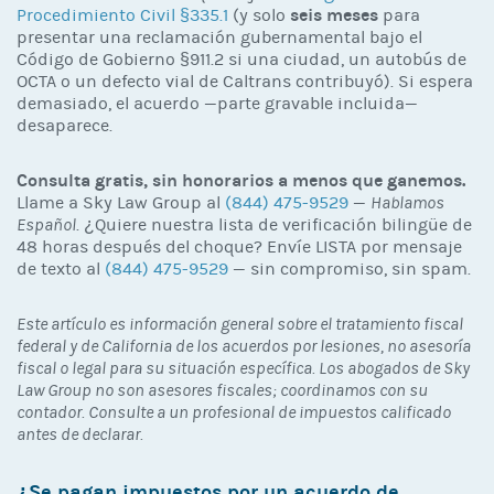
seis meses
Procedimiento Civil §335.1
(y solo
para
presentar una reclamación gubernamental bajo el
Código de Gobierno §911.2 si una ciudad, un autobús de
OCTA o un defecto vial de Caltrans contribuyó). Si espera
demasiado, el acuerdo —parte gravable incluida—
desaparece.
Consulta gratis, sin honorarios a menos que ganemos.
Llame a Sky Law Group al
(844) 475-9529
—
Hablamos
Español
. ¿Quiere nuestra lista de verificación bilingüe de
48 horas después del choque? Envíe LISTA por mensaje
de texto al
(844) 475-9529
— sin compromiso, sin spam.
Este artículo es información general sobre el tratamiento fiscal
federal y de California de los acuerdos por lesiones, no asesoría
fiscal o legal para su situación específica. Los abogados de Sky
Law Group no son asesores fiscales; coordinamos con su
contador. Consulte a un profesional de impuestos calificado
antes de declarar.
¿Se pagan impuestos por un acuerdo de